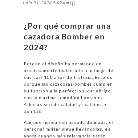
julio 31, 2026 9:09 pm
Oversize
para Mujer
Uniforme de
con Bolsillos
Béisbol
Verde M
¿Por qué comprar una
Casual
cazadora Bomber en
Cazadora
Invierno.Azu
2024?
l
Eléctrico,XX
Porque el diseño ha permanecido
L
prácticamente inalterado a lo largo de
sus casi 100 años de historia. Esto es
porque las cazadoras bomber cumplen
su función a la perfección, dar abrigo
con la máxima comodidad posible.
Además son de calidad y realmente
bonitas.
Aunque nunca han pasado de moda, el
personal militar sigue llevándolas, es
ahora cuando más relevancia están