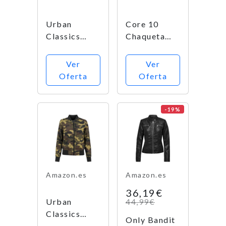
con
cremallera,
Urban
Core 10
de manga
Classics
Chaqueta
larga,...
Ladies Satin
Bomber
Bomber
Corta Mujer
Ver
Ver
Jacket,
Estándar,
Oferta
Oferta
Chaqueta
Rosa
para Mujer,
Magenta, XL
Rosa
-19%
(oldrose
738), XS
Amazon.es
Amazon.es
36,19€
Urban
44,99€
Classics
Only Bandit
Ladies Light