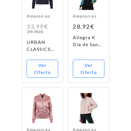
fabricante:
L)
Amazon.es
Amazon.es
33,99€
28,92€
39,90€
Allegra K
URBAN
Día de San
CLASSICS
Patricio
Chaqueta
Chaqueta De
Bomber
Ver
Ver
Bombardero
ligera mujer
Oferta
Oferta
Floral Ligera
con bolsillos
Con
delanteros,
Cremallera Y
cintura,
Cuello Alto
puños y
Para Mujer
cuellos
Verde S
elásticos,
apertura
delantera
Amazon.es
Amazon.es