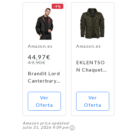
-9%
Amazon.es
Amazon.es
44,97€
49,90€
EKLENTSO
N Chaqueta
Brandit Lord
Bomber
Canterbury
Militar
Chaqueta,
Casual de
color negro,
Ver
Ver
Algodón
5XL
Oferta
Oferta
para
Hombre,
Chaqueta de
Amazon price updated:
julio 31, 2026 9:09 pm
Otoño
Invierno