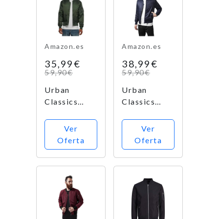
Amazon.es
Amazon.es
35,99€
38,99€
59,90€
59,90€
Urban
Urban
Classics
Classics
Basic
Basic
Bomber
Bomber
Ver
Ver
Jacket Verde
Jacket Azul
Oferta
Oferta