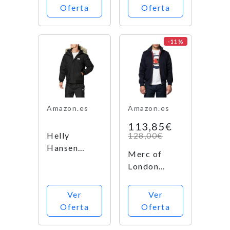
talla XL,
Oferta
Oferta
Hombre
color negro
-11%
Amazon.es
Amazon.es
113,85€
Helly
128,00€
Hansen
Merc of
Montes
London
Bomber
Harrington
Jacket
Chaqueta,
Ver
Ver
Chaqueta,
Azul (Navy),
Oferta
Oferta
Hombre,
Large para
Negro, M
Hombre