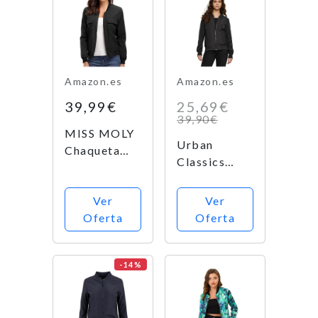
Purpurina
para Mujer
Verde L
Amazon.es
Amazon.es
39,99€
25,69€
39,90€
MISS MOLY
Urban
Chaqueta
Classics
Mujer
Ladies Light
Bomber
Bomber
Ver
Ver
Manga Larga
Jacket -
Oferta
Oferta
con
Chaqueta
Cremallera
Mujer, color
de Moda
Negro
-14%
Negro Large
(Black 7),
talla 40
(Talla del