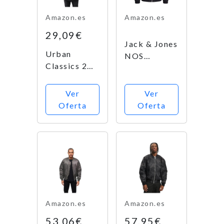
Amazon.es
Amazon.es
29,09€
Jack & Jones
Urban
NOS
Classics 2
JJEDESERT
Bomber
Bomber
Jacket
Noos
Ver
Ver
Granate
Oferta
Oferta
Amazon.es
Amazon.es
53,06€
57,95€