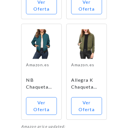
Ver
Ver
Chaqueta,
Jacket
Oferta
Oferta
Negro
Chaqueta,
(Black), 38
Verde, L
(Talla del
para Mujer
Fabricante:
Small) para
Mujer
Amazon.es
Amazon.es
NB
Allegra K
Chaqueta
Chaqueta
Bomber con
Bomber
Cremallera
Acolchada
Ver
Ver
para
con
Oferta
Oferta
Mujer,Cazad
Cremallera y
ora Bomber
Mangas
Amazon price updated:
Chaqueta
largas raglán