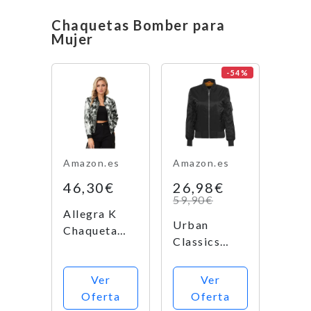
Cortavientos
Chaquetas Bomber para
con
Mujer
Múltiples,
Ejercito
-54%
Verde, XL
Amazon.es
Amazon.es
46,30€
26,98€
59,90€
Allegra K
Urban
Chaqueta
Classics
para Mujer
Ladies Basic
Bomber
Ver
Ver
Jacket
Oferta
Oferta
Chaqueta,