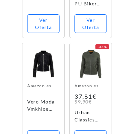
PU Biker
Bomber-
Chaqueta,
Chaqueta
Negro
Ver
Ver
para Mujer,
(Black C N
Oferta
Oferta
diseño de
010), 36 (S)
Camuflaje,
para Mujer
Camo de
-36%
Madera, M
Amazon.es
Amazon.es
37,81€
Vero Moda
59,90€
Vmkhloe
Urban
Favo Faux
Classics
Leather
Ladies Basic
Jacket Noos
Bomber