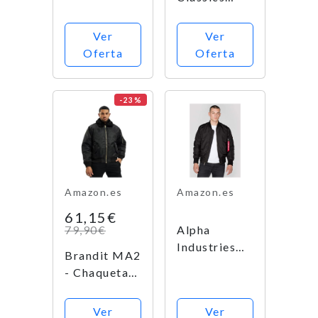
para hombre
Basic Quilt
Bomber
Ver
Ver
Jacket
Oferta
Oferta
-23%
Amazon.es
Amazon.es
61,15€
79,90€
Alpha
Industries
Brandit MA2
MA-1 TT
- Chaqueta
Chaqueta,
para
Negro, L
hombre,
Ver
Ver
para