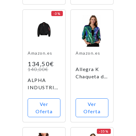
Negro-
Negro
-3%
(Negro 7),
38 (tamaño
del
Fabricante:
M) para
Amazon.es
Amazon.es
Mujer
134,50€
140,00€
Allegra K
Chaqueta de
ALPHA
Bombardero
INDUSTRIES
de
MA-1 TT
Lentejuelas
Wmn, Black,
Ver
Ver
con
L para Mujer
Oferta
Oferta
Cremallera y
Manga Larga
Recortada
-35%
con