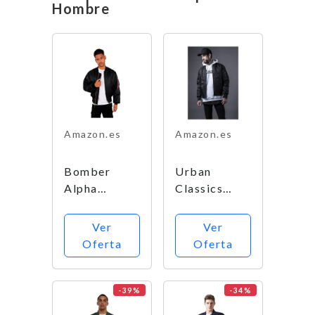
Hombre
Amazon.es
Amazon.es
Bomber
Urban
Alpha
Classics
Industries
Basic
MA-1
Bomber
Ver
Ver
Jacket
Oferta
Oferta
Negra
-39%
-34%