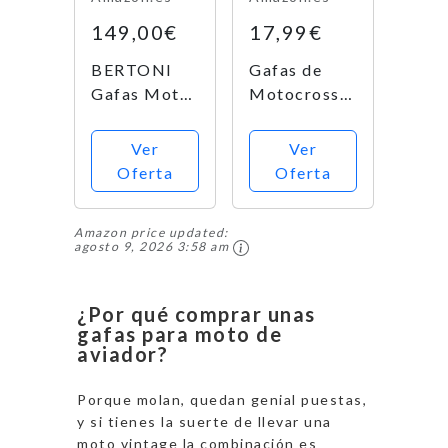
y Chopper
Dyna
149,00€
17,99€
Touring
Trike
BERTONI
Gafas de
Motocross
Gafas Moto
Motocross,
Marco...
Vintage de
Steampunk
Piel Negra y
Vintage
Ver
Ver
Montura
Aviator
Oferta
Oferta
Cromo -
Estilo Piloto
Ventilación
Moto
Amazon price updated:
Anti-Vaho -
Cruiser
agosto 9, 2026 3:58 am
by Italy -
Scooter
AF188 -
Gafas Biker
Gafas
Racer
¿Por qué comprar unas
gafas para moto de
Motoristas
Cruiser
aviador?
para Cascos
Touring Half
Moto Harley
Helmet
Porque molan, quedan genial puestas,
y Chopper...
Goggles
y si tienes la suerte de llevar una
(Copper,
moto vintage la combinación es