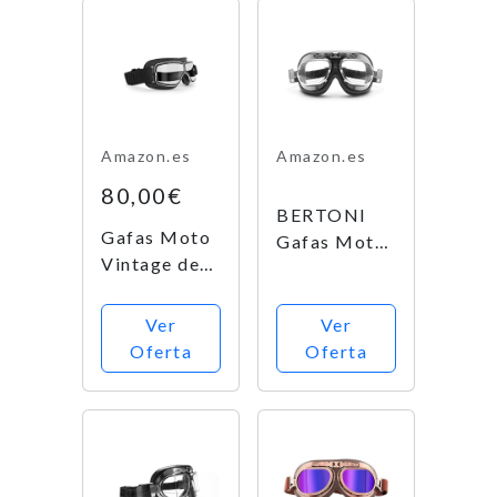
Amazon.es
Amazon.es
80,00€
BERTONI
Gafas Moto
Gafas Moto
Vintage de
Mascara
Piel Negra y
Vintage
Montura
Aviadoras -
Ver
Ver
Cromo -
Montura de
Oferta
Oferta
Ventilación
Acero
Anti-Vaho -
Cromo -
by Bertoni
Lentes Anti-
Italy -
Vaho
AF188B -
Resistente a