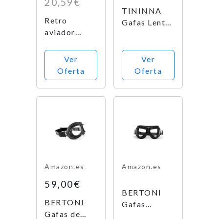
20,59€
Cascos
Goggles
TININNA
Moto Harley
(Copper,
Retro
Gafas Lente
y Chopper
Blue)
aviador
Lens Tipo
piloto estilo
Aviador
gafas para
contra
Ver
Ver
motocicleta
Viento UV
Oferta
Oferta
Cruiser
para Moto
Casco Gafas
Harley(Negr
Gafas
o)
(marrón +
cobre,
transparente
)
Amazon.es
Amazon.es
59,00€
BERTONI
BERTONI
Gafas
Gafas de
Aviadoras de